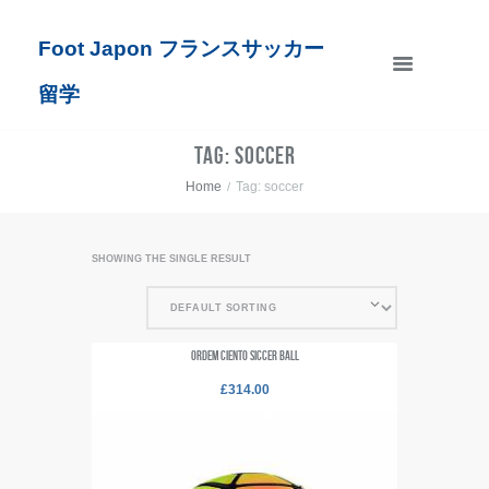
Foot Japon フランスサッカー
留学
Tag: soccer
Home
Tag: soccer
SHOWING THE SINGLE RESULT
Ordem Ciento Siccer Ball
£
314.00