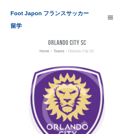
Foot Japon フランスサッカー
留学
Orlando City SC
Home
Teams
Orlando City SC